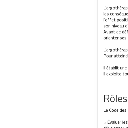
L'ergothérap
les conséque
l'effet posit
son niveau d
Avant de défi
orienter ses
L'ergothérap
Pour atteindr
il établit un
il exploite t
Rôles
Le Code des p
« Évaluer le