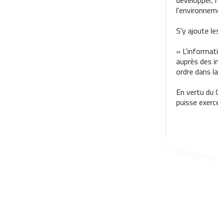
développer, 
l'environnem
S'y ajoute l
« L'informat
auprès des i
ordre dans la
En vertu du 
puisse exerce