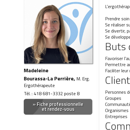
L'ergothérap
Prendre soin
Se réaliser s
Se divertir, 
Se développe
Buts 
Favoriser l'
Permettre au
Madeleine
Faciliter leu
Clien
Bourassa-La Perrière,
M. Erg.
Ergothérapeute
Personnes d
Tél. : 418 681-3332 poste 8
Groupes
Fiche professionnelle
Communaut
et rendez-vous
Organismes
Entreprises
Comme